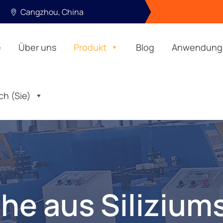
Cangzhou, China
e
Über uns
Produkt
Blog
Anwendung
ch (Sie)
he aus Silizium