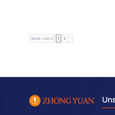
Seite 1 von 2
1
2
"
Uns