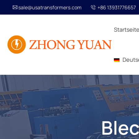
sale@usatransformers.com
+86 13931776657
Startseit
Deuts
Blec