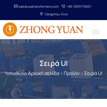
sale@usatransformers.com
+86 13931776657
Cangzhou, Κίνα
Σειρά UI
Αρχική σελίδα
Προϊόν
Σειρά UI
Τοποθεσία:
>
>