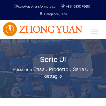
sale@usatransformers.com
+86 13931776657
Cangzhou, Cina
Serie UI
Casa
Prodotto
Serie UI
Posizione:
>
>
>
dettaglio