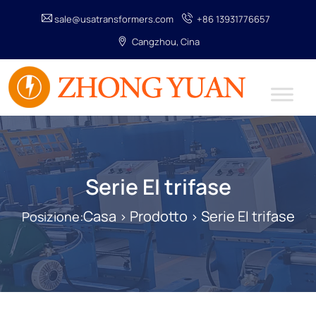
sale@usatransformers.com
+86 13931776657
Cangzhou, Cina
Serie EI trifase
Casa
Prodotto
Serie EI trifase
Posizione:
>
>