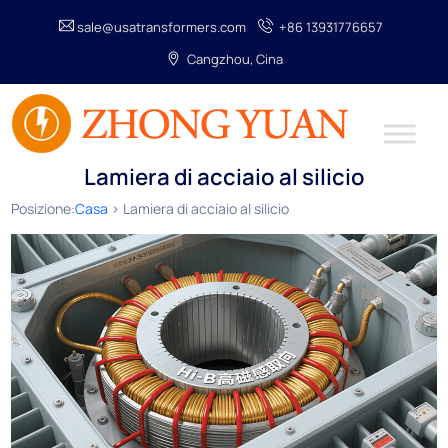
sale@usatransformers.com
+86 13931776657
Cangzhou, Cina
Lamiera di acciaio al silicio
Posizione:
Casa
> Lamiera di acciaio al silicio