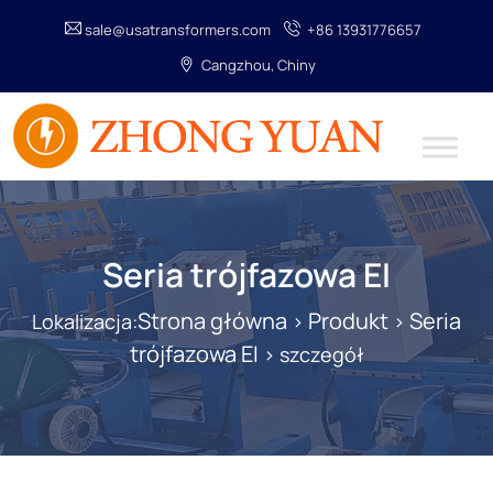
sale@usatransformers.com
+86 13931776657
Cangzhou, Chiny
Seria trójfazowa EI
Strona główna
Produkt
Seria
Lokalizacja:
>
>
trójfazowa EI
> szczegół