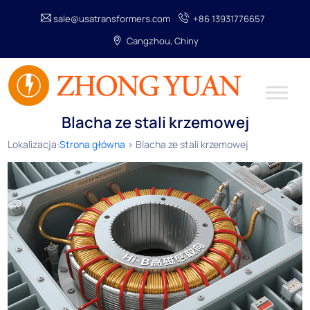
sale@usatransformers.com
+86 13931776657
Cangzhou, Chiny
Blacha ze stali krzemowej
Lokalizacja:
Strona główna
> Blacha ze stali krzemowej