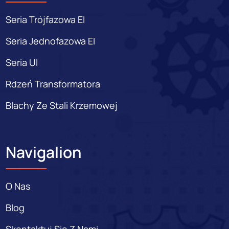
Seria Trójfazowa EI
Seria Jednofazowa EI
Seria UI
Rdzeń Transformatora
Blachy Ze Stali Krzemowej
Navigalion
O Nas
Blog
Skontaktuj Się Z Nami