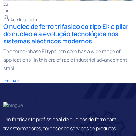
23
jan
Administrador
O núcleo de ferro trifásico do tipo EI: o pilar
do núcleo e a evolução tecnológica nos
sistemas eléctricos modernos
The three-phase EI type iron core has a wide range of
applications . In this era of rapid industrial advancement,
stabl…
Ler mais
Um fabricante profissional de núcleos de ferro para
transformadores, fornecendo serviços de produtos