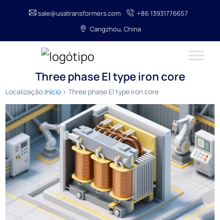
sale@usatransformers.com
+86 13931776657
Cangzhou, China
Three phase EI type iron core
Localização:
Início
> Three phase EI type iron core