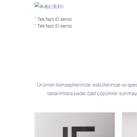
"
Tek fazlı EI serisi
"
Tek fazlı EI serisi
Ürünleri konseptlerinize, eskizlerinize ve sp
tasarımlara kadar özel çözümler sunmaya 