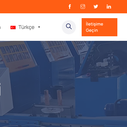
İletişime
m
Türkçe
Geçin
i