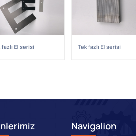
 fazlı EI serisi
Tek fazlı EI serisi
nlerimiz
Navigalion