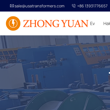
sale@usatransformers.com
+86 13931776657
Ev
Ha