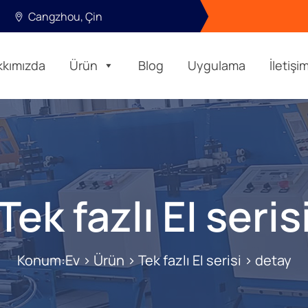
Cangzhou, Çin
kkımızda
Ürün
Blog
Uygulama
İletişi
Tek fazlı EI seris
Konum:
Ev
>
Ürün
>
Tek fazlı EI serisi
> detay