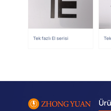
Tek fazlı EI serisi
Tek
Ürü