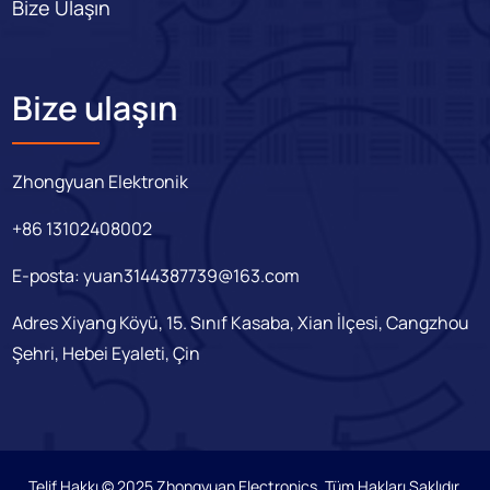
Bize Ulaşın
Bize ulaşın
Zhongyuan Elektronik
+86 13102408002
E-posta:
yuan3144387739@163.com
Adres Xiyang Köyü, 15. Sınıf Kasaba, Xian İlçesi, Cangzhou
Şehri, Hebei Eyaleti, Çin
Telif Hakkı © 2025 Zhongyuan Electronics. Tüm Hakları Saklıdır.