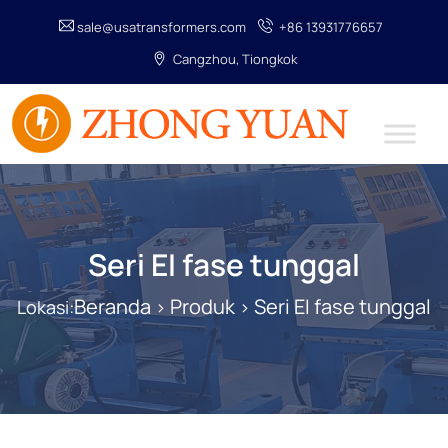
sale@usatransformers.com
+86 13931776657
Cangzhou, Tiongkok
Seri EI fase tunggal
Beranda
Produk
Seri EI fase tunggal
Lokasi:
>
>