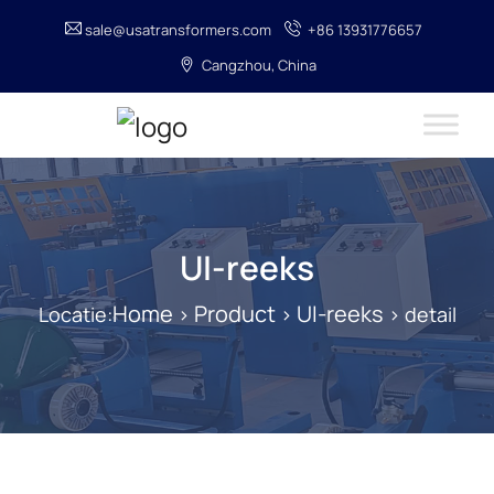
sale@usatransformers.com
+86 13931776657
Cangzhou, China
UI-reeks
Home
Product
UI-reeks
Locatie:
>
>
> detail