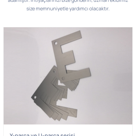
adamıştır. İhtiyaçlarınızı bize gönderin, uzman ekibimiz
size memnuniyetle yardımcı olacaktır.
Y-parça ve U-parça serisi