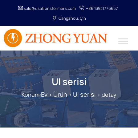
sale@usatransformers.com
+86 13931776657
Cangzhou, Çin
UI serisi
Ev
Ürün
UI serisi
Konum:
>
>
> detay