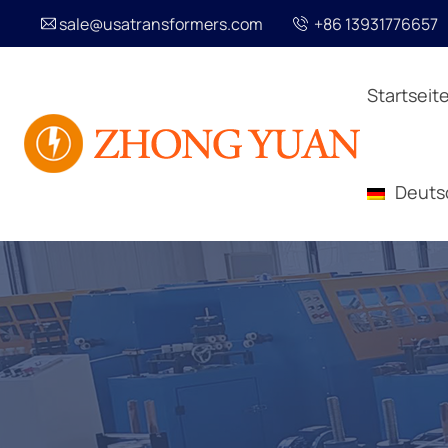
sale@usatransformers.com
+86 13931776657
Startseit
Deuts