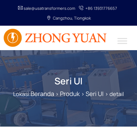
sale@usatransformers.com
+86 13931776657
Cangzhou, Tiongkok
Seri UI
Beranda
Produk
Seri UI
Lokasi:
>
>
> detail