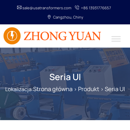
sale@usatransformers.com
+86 13931776657
Cangzhou, Chiny
Seria UI
Strona główna
Produkt
Seria UI
Lokalizacja:
>
>